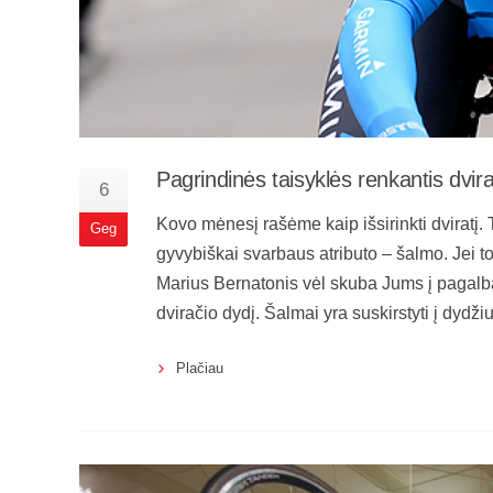
Pagrindinės taisyklės renkantis dvir
6
Kovo mėnesį rašėme kaip išsirinkti dviratį. T
Geg
gyvybiškai svarbaus atributo – šalmo. Jei 
Marius Bernatonis vėl skuba Jums į pagalbą.
dviračio dydį. Šalmai yra suskirstyti į dyd
Plačiau