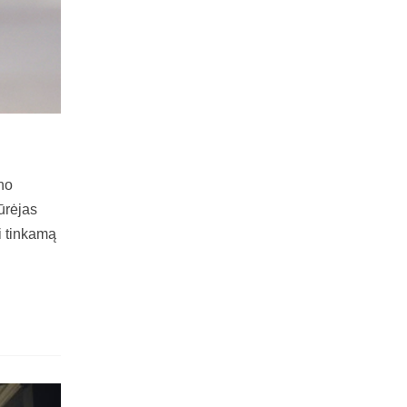
eno
ūrėjas
i tinkamą