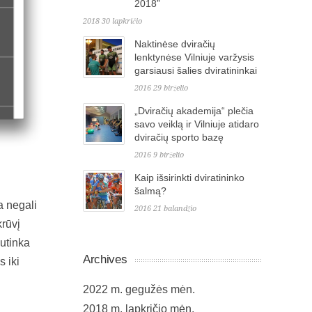
2018”
2018 30 lapkričio
Naktinėse dviračių
lenktynėse Vilniuje varžysis
garsiausi šalies dviratininkai
2016 29 birželio
„Dviračių akademija“ plečia
savo veiklą ir Vilniuje atidaro
dviračių sporto bazę
2016 9 birželio
Kaip išsirinkti dviratininko
šalmą?
a negali
2016 21 balandžio
krūvį
nutinka
Archives
s iki
2022 m. gegužės mėn.
2018 m. lapkričio mėn.