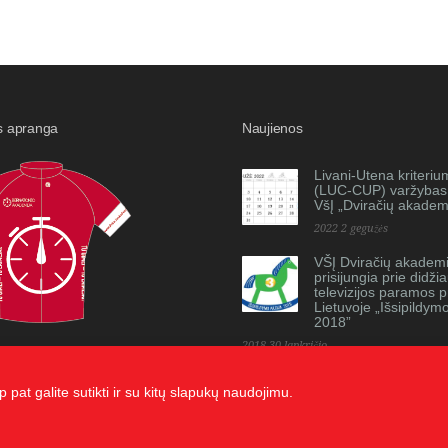
s apranga
Naujienos
Livani-Utena kriteriu
(LUC-CUP) varžybas
VšĮ „Dviračių akademi
2022 2 gegužės
VŠĮ Dviračių akademi
prisijungia prie didži
televizijos paramos p
Lietuvoje „Išsipildym
2018”
2018 30 lapkričio
 pat galite sutikti ir su kitų slapukų naudojimu.
i, dauginti bei platinti galima tik gavus raštišką sutikimą.