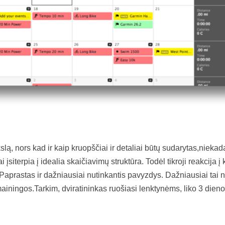
kslą, nors kad ir kaip kruopščiai ir detaliai būtų sudarytas,niekad
 įsiterpia į idealia skaičiavimų struktūra. Todėl tikroji reakcija į 
 Paprastas ir dažniausiai nutinkantis pavyzdys. Dažniausiai tai 
ainingos.Tarkim, dviratininkas ruošiasi lenktynėms, liko 3 dieno