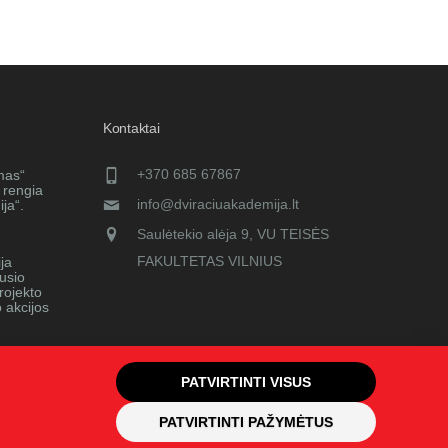
Kontaktai
+370 685 67867
mas“
 rengia
info@dviraciuakademija.lt
ja“.
Saulėtekio alėja 9, VU TEISĖS
FAKULTETAS VILNIUS
ja
ausio
rojekto
o akcijos
PATVIRTINTI VISUS
PATVIRTINTI PAŽYMĖTUS