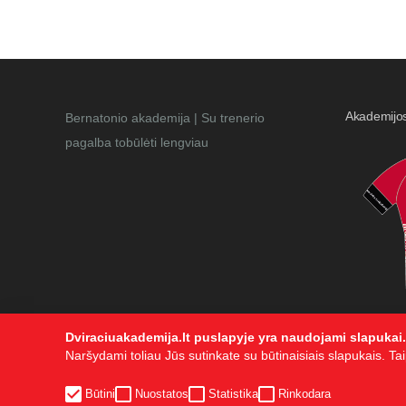
Akademijo
Bernatonio akademija | Su trenerio
pagalba tobūlėti lengviau
Dviraciuakademija.lt puslapyje yra naudojami slapukai.
Naršydami toliau Jūs sutinkate su būtinaisiais slapukais. Taip
Būtini
Nuostatos
Statistika
Rinkodara
Visos teisės saugomos. © Bernatonio akademija 2015. Kopijuot