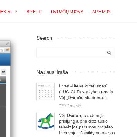
EKTAI
BIKE FIT
DVIRAČIŲ NUOMA
APIE MUS
Search
Naujausi įrašai
Livani-Utena kriteriumas“
(LUC-CUP) varžybas rengia
VšĮ „Dviračių akademija“.
2022 2 gegužės
VŠĮ Dviračių akademija
prisijungia prie didžiausio
televizijos paramos projekto
Lietuvoje „Išsipildymo akcijos