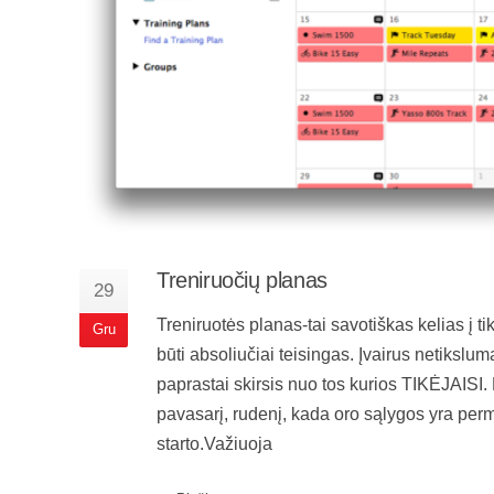
Treniruočių planas
29
Treniruotės planas-tai savotiškas kelias į ti
Gru
būti absoliučiai teisingas. Įvairus netikslumai
paprastai skirsis nuo tos kurios TIKĖJAISI.
pavasarį, rudenį, kada oro sąlygos yra perm
starto.Važiuoja