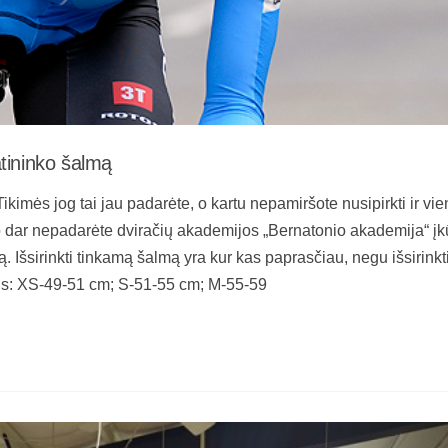
atininko šalmą
ikimės jog tai jau padarėte, o kartu nepamiršote nusipirkti ir vi
to dar nepadarėte dviračių akademijos „Bernatonio akademija“ įk
 Išsirinkti tinkamą šalmą yra kur kas paprasčiau, negu išsirinkt
žius: XS-49-51 cm; S-51-55 cm; M-55-59