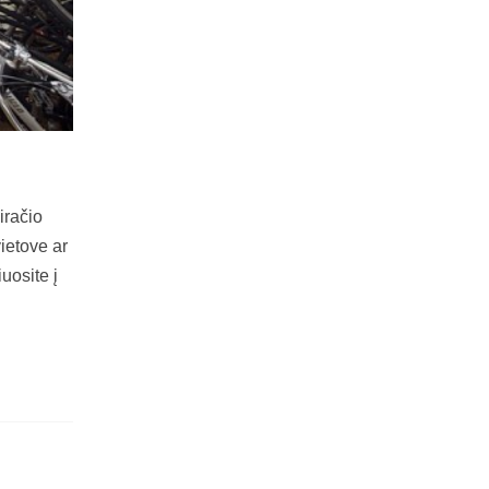
iračio
vietove ar
iuosite į