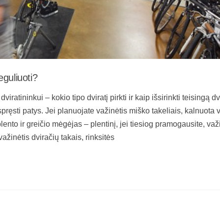
reguliuoti?
ratininkui – kokio tipo dviratį pirkti ir kaip išsirinkti teisingą dv
uspręsti patys. Jei planuojate važinėtis miško takeliais, kalnuota 
plento ir greičio mėgėjas – plentinį, jei tiesiog pramogausite, važ
ažinėtis dviračių takais, rinksitės