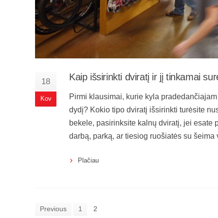
Kaip išsirinkti dviratį ir jį tinkamai su
18
Pirmi klausimai, kurie kyla pradedančiajam dvi
Kov
dydį? Kokio tipo dviratį išsirinkti turėsite n
bekele, pasirinksite kalnų dviratį, jei esate 
darbą, parką, ar tiesiog ruošiatės su šeima v
Plačiau
Previous
1
2