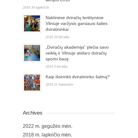
2018 30 lapkričio
Naktinėse dviračių lenktynėse
Vilniuje varžysis garsiausi šalies
dviratininkai
2016 29 birželio
„Dviračių akademija“ plečia savo
veiklą ir Vilniuje atidaro dviračių
sporto bazę
2016 9 birželio
Kaip išsirinkti dviratininko šalmą?
2016 21 balandžio
Archives
2022 m. gegužės mėn.
2018 m. lapkričio mėn.