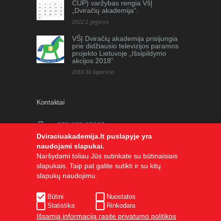
CUP) varžybas rengia VšĮ
„Dviračių akademija“.
2022 2 gegužės
VŠĮ Dviračių akademija prisijungia
prie didžiausio televizijos paramos
projekto Lietuvoje „Išsipildymo
akcijos 2018”
2018 30 lapkričio
Kontaktai
+370 685 67867
Dviraciuakademija.lt puslapyje yra
info@dviraciuakademija.lt
naudojami slapukai.
Saulėtekio alėja 9, VU TEISĖS
Naršydami toliau Jūs sutinkate su būtinaisiais
slapukais. Taip pat galite sutikti ir su kitų
FAKULTETAS VILNIUS
slapukų naudojimu.
Būtini
Nuostatos
Statistika
Rinkodara
Išsamią informaciją rasite privatumo politikos