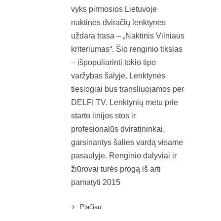
vyks pirmosios Lietuvoje
naktinės dviračių lenktynės
uždara trasa – „Naktinis Vilniaus
kriteriumas“. Šio renginio tikslas
– išpopuliarinti tokio tipo
varžybas šalyje. Lenktynės
tiesiogiai bus transliuojamos per
DELFI TV. Lenktynių metu prie
starto linijos stos ir
profesionalūs dviratininkai,
garsinantys šalies vardą visame
pasaulyje. Renginio dalyviai ir
žiūrovai turės progą iš arti
pamatyti 2015
Plačiau