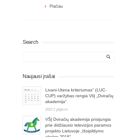
Plačiau
Search
Naujausi įrašai
Livani-Utena kriteriumas“ (LUC-
CUP) varžybas rengia VšĮ „Dviračių
akademija“.
2022 2 gegužės
VŠĮ Dviračių akademija prisijungia
prie didžiausio televizijos paramos
projekto Lietuvoje „Išsipildymo
akcijos 2018”