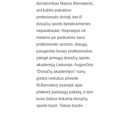
dviratininkas Marius Bernatonis,
ant kablio pakabino
profesionalo dviratį, bet iš
dviračių sporto bendruomenės
nepasitraukė. Nepraėjus nė
metams po paskutinio savo
profesionalo sezono, draugų
paragintas buvęs profesionalas
įsteigė pirmąją dviračių sporto
akademiją Lietuvoje. Augančios
“Dviračių akademijos” narių
gretos netrukus privertė
M.Bernatonį svarstyti apie
platesnį paslaugų paketą, o tam
buvo būtina tinkama dviračių
sporto bazė. Tokios bazės