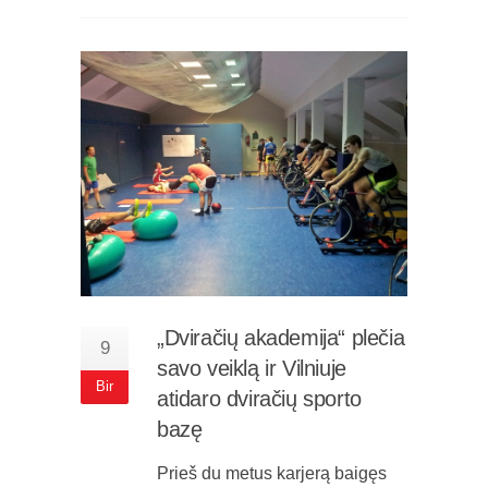
„Dviračių akademija“ plečia
9
savo veiklą ir Vilniuje
Bir
atidaro dviračių sporto
bazę
Prieš du metus karjerą baigęs