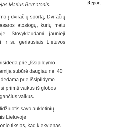
ėjas Marius Bernatonis.
o į dviračių sportą, Dviračių
vasaros atostogų, kurių metu
yje. Stovyklaudami jaunieji
i ir su geriausiais Lietuvos
risideda prie
„
Išsipildymo
demiją subūrė daugiau nei 40
isidedama prie išsipildymo
i priimti vaikus iš globos
gančius vaikus.
idžiuotis savo auklėtinių
mis Lietuvoje
nio tikslas, kad kiekvienas