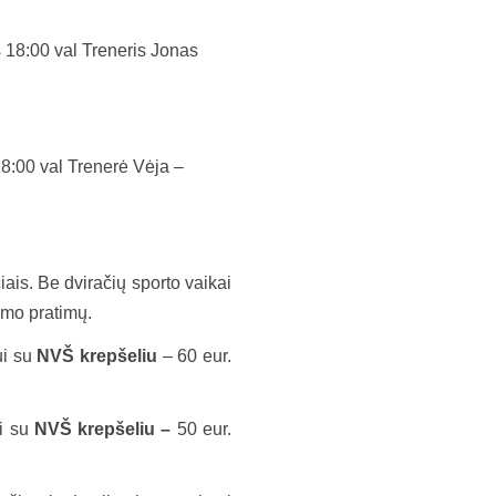
s 18:00 val Treneris Jonas
18:00 val Trenerė Vėja –
čiais. Be dviračių sporto vaikai
nimo pratimų.
i su
NVŠ krepšeliu
– 60 eur.
i su
NVŠ krepšeliu –
50 eur.