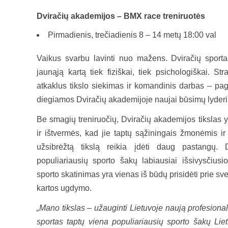
Dviračių akademijos – BMX race treniruotės
Pirmadienis, trečiadienis 8 – 14 metų 18:00 val
Vaikus svarbu lavinti nuo mažens. Dviračių sportas
jaunąją kartą tiek fiziškai, tiek psichologiškai. St
atkaklus tikslo siekimas ir komandinis darbas – pag
diegiamos Dviračių akademijoje naujai būsimų lyderių
Be smagių treniruočių, Dviračių akademijos tikslas y
ir ištvermės, kad jie taptų sąžiningais žmonėmis ir 
užsibrėžtą tikslą reikia įdėti daug pastangų. 
populiariausių sporto šakų labiausiai išsivysčius
sporto skatinimas yra vienas iš būdų prisidėti prie sv
kartos ugdymo.
„
Mano tikslas – užauginti Lietuvoje naują profesionali
sportas taptų viena populiariausių sporto šakų Lietu