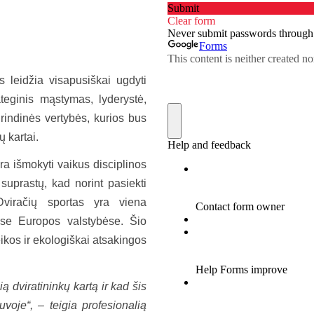
 leidžia visapusiškai ugdyti
rateginis mąstymas, lyderystė,
rindinės vertybės, kurios bus
 kartai.
ra išmokyti vaikus disciplinos
suprastų, kad norint pasiekti
Dviračių sportas yra viena
iose Europos valstybėse. Šio
eikos ir ekologiškai atsakingos
ą dviratininkų kartą ir kad šis
voje“, – teigia profesionalią