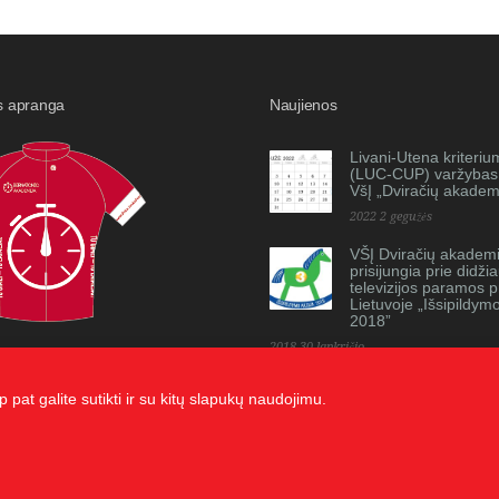
s apranga
Naujienos
Livani-Utena kriteriu
(LUC-CUP) varžybas
VšĮ „Dviračių akademi
2022 2 gegužės
VŠĮ Dviračių akademi
prisijungia prie didži
televizijos paramos p
Lietuvoje „Išsipildym
2018”
2018 30 lapkričio
 pat galite sutikti ir su kitų slapukų naudojimu.
i, dauginti bei platinti galima tik gavus raštišką sutikimą.