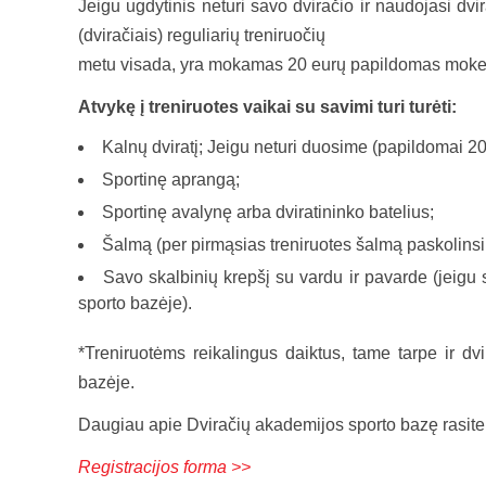
Jeigu ugdytinis neturi savo dviračio ir naudojasi dv
(dviračiais) reguliarių treniruočių
metu visada, yra mokamas 20 eurų papildomas mokes
Atvykę į treniruotes vaikai su savimi turi turėti:
Kalnų dviratį; Jeigu neturi duosime (papildomai 2
Sportinę aprangą;
Sportinę avalynę arba dviratininko batelius;
Šalmą (per pirmąsias treniruotes šalmą paskolins
Savo skalbinių krepšį su vardu ir pavarde (jeigu 
sporto bazėje).
*Treniruotėms reikalingus daiktus, tame tarpe ir dvi
bazėje.
Daugiau apie Dviračių akademijos sporto bazę rasit
Registracijos forma >>