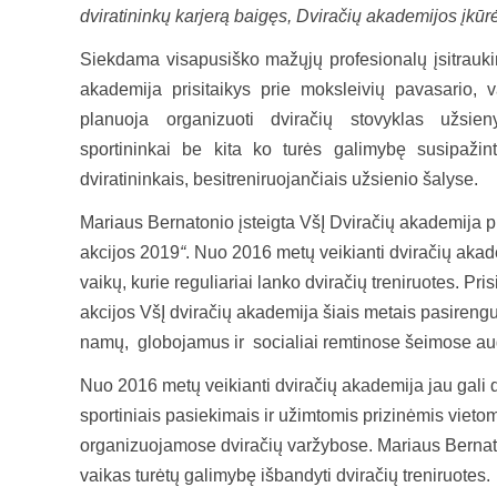
dviratininkų karjerą baigęs, Dviračių akademijos įkūr
Siekdama visapusiško mažųjų profesionalų įsitraukim
akademija prisitaikys prie moksleivių pavasario, 
planuoja organizuoti dviračių stovyklas užsien
sportininkai be kita ko turės galimybę susipažint
dviratininkais, besitreniruojančiais užsienio šalyse.
Mariaus Bernatonio įsteigta VšĮ Dviračių akademija p
akcijos 2019
“
. Nuo 2016 metų veikianti dviračių aka
vaikų, kurie reguliariai lanko dviračių treniruotes. Pr
akcijos VšĮ dviračių akademija šiais metais pasirengus
namų, globojamus ir socialiai remtinose šeimose au
Nuo 2016 metų veikianti dviračių akademija jau gali d
sportiniais pasiekimais ir užimtomis prizinėmis vieto
organizuojamose dviračių varžybose. Mariaus Bernato
vaikas turėtų galimybę išbandyti dviračių treniruotes.