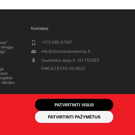
Kontaktai
+370 685 67867
mas“
 rengia
info@dviraciuakademija.lt
ja“.
Saulėtekio alėja 9, VU TEISĖS
FAKULTETAS VILNIUS
ja
ausio
rojekto
o akcijos
PATVIRTINTI VISUS
PATVIRTINTI PAŽYMĖTUS