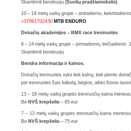
Skambinti bendruoju
(Šuolių pradžiamokslis)
10 – 18 metų vaikų grupė – antradienis, ketvirtadieni
+37061702430
MTB ENDURO
Dviračių akademijos – BMX race treniruotės
8 – 14 metų vaikų grupė – pirmadienis, trečiadienis 
Skambinti bendruoju
Bendra informacija ir kainos.
Dviračių treniruotės vyks tiek kalnų, tiek plento dvira
per treniruotes žais futbolą, bėgios, atliks fizinio lavi
13 – 18 metų vaikų grupės treniruočių kaina mėnesiu
Be
NVŠ krepšelio
– 85 eur
7 – 12 metų vaikų grupės treniruočių kaina mėnesiu
Be
NVŠ krepšelio –
75 eur