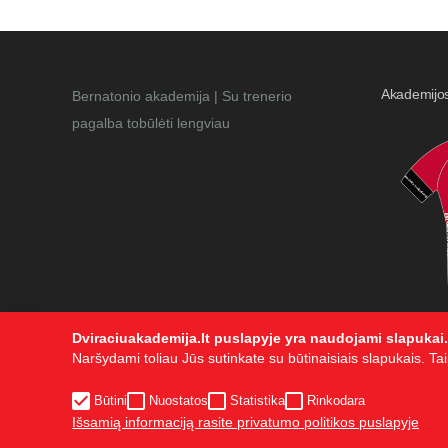
Akademijo
Bernatonio akademija | Su trenerio
pagalba tobūlėti lengviau
Dviraciuakademija.lt puslapyje yra naudojami slapukai.
Naršydami toliau Jūs sutinkate su būtinaisiais slapukais. Taip
Būtini
Nuostatos
Statistika
Rinkodara
Visos teisės saugomos. © Bernatonio akademija 2015. Kopijuot
Išsamią informaciją rasite privatumo politikos puslapyje