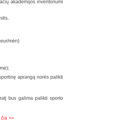
iračių akademijos inventoriumi
tis.
0eur/mėn)
ime);
sportinę aprangą norės palikti
ratį bus galima palikti sporto
e
čia >>