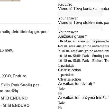
nalių dviratininkų grupes
 16 metų
B, XCO, Enduro
 Skills Park
Šuolių per
uo pradžių
–
MTB ENDURO
 –
MTB ENDURO