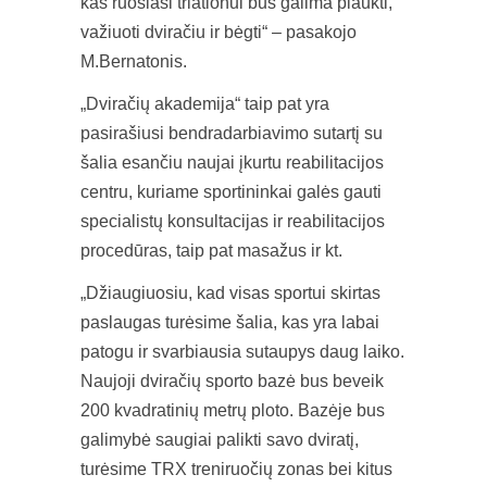
kas ruošiasi triatlonui bus galima plaukti,
važiuoti dviračiu ir bėgti“ – pasakojo
M.Bernatonis.
„Dviračių akademija“ taip pat yra
pasirašiusi bendradarbiavimo sutartį su
šalia esančiu naujai įkurtu reabilitacijos
centru, kuriame sportininkai galės gauti
specialistų konsultacijas ir reabilitacijos
procedūras, taip pat masažus ir kt.
„Džiaugiuosiu, kad visas sportui skirtas
paslaugas turėsime šalia, kas yra labai
patogu ir svarbiausia sutaupys daug laiko.
Naujoji dviračių sporto bazė bus beveik
200 kvadratinių metrų ploto. Bazėje bus
galimybė saugiai palikti savo dviratį,
turėsime TRX treniruočių zonas bei kitus