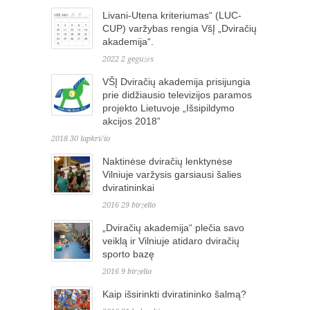
Livani-Utena kriteriumas“ (LUC-
CUP) varžybas rengia VšĮ „Dviračių
akademija“.
2022 2 gegužės
VŠĮ Dviračių akademija prisijungia
prie didžiausio televizijos paramos
projekto Lietuvoje „Išsipildymo
akcijos 2018”
2018 30 lapkričio
Naktinėse dviračių lenktynėse
Vilniuje varžysis garsiausi šalies
dviratininkai
2016 29 birželio
„Dviračių akademija“ plečia savo
veiklą ir Vilniuje atidaro dviračių
sporto bazę
2016 9 birželio
Kaip išsirinkti dviratininko šalmą?