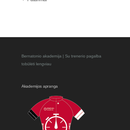
Bernatonio akademija | Su trenerio pagalba
tobūlėti lengviau
Akademijos apranga