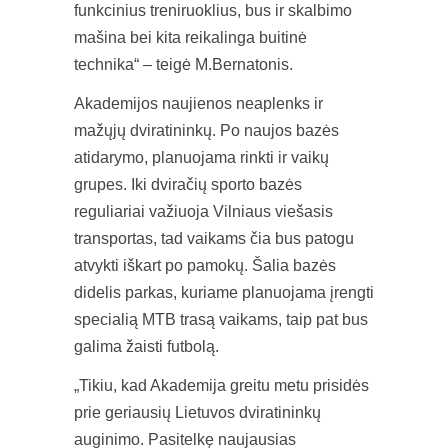
funkcinius treniruoklius, bus ir skalbimo
mašina bei kita reikalinga buitinė
technika“ – teigė M.Bernatonis.
Akademijos naujienos neaplenks ir
mažųjų dviratininkų. Po naujos bazės
atidarymo, planuojama rinkti ir vaikų
grupes. Iki dviračių sporto bazės
reguliariai važiuoja Vilniaus viešasis
transportas, tad vaikams čia bus patogu
atvykti iškart po pamokų. Šalia bazės
didelis parkas, kuriame planuojama įrengti
specialią MTB trasą vaikams, taip pat bus
galima žaisti futbolą.
„Tikiu, kad Akademija greitu metu prisidės
prie geriausių Lietuvos dviratininkų
auginimo. Pasitelkę naujausias