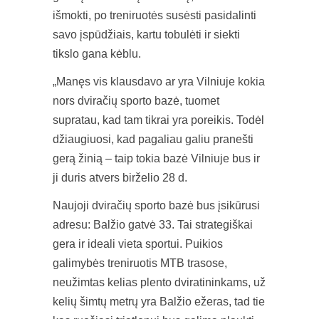
išmokti, po treniruotės susėsti pasidalinti
savo įspūdžiais, kartu tobulėti ir siekti
tikslo gana kėblu.
„Manęs vis klausdavo ar yra Vilniuje kokia
nors dviračių sporto bazė, tuomet
supratau, kad tam tikrai yra poreikis. Todėl
džiaugiuosi, kad pagaliau galiu pranešti
gerą žinią – taip tokia bazė Vilniuje bus ir
ji duris atvers birželio 28 d.
Naujoji dviračių sporto bazė bus įsikūrusi
adresu: Balžio gatvė 33. Tai strategiškai
gera ir ideali vieta sportui. Puikios
galimybės treniruotis MTB trasose,
neužimtas kelias plento dviratininkams, už
kelių šimtų metrų yra Balžio ežeras, tad tie