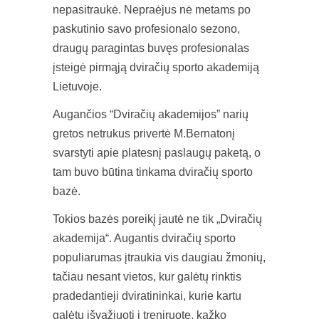
nepasitraukė. Nepraėjus nė metams po
paskutinio savo profesionalo sezono,
draugų paragintas buvęs profesionalas
įsteigė pirmąją dviračių sporto akademiją
Lietuvoje.
Augančios “Dviračių akademijos” narių
gretos netrukus privertė M.Bernatonį
svarstyti apie platesnį paslaugų paketą, o
tam buvo būtina tinkama dviračių sporto
bazė.
Tokios bazės poreikį jautė ne tik „Dviračių
akademija“. Augantis dviračių sporto
populiarumas įtraukia vis daugiau žmonių,
tačiau nesant vietos, kur galėtų rinktis
pradedantieji dviratininkai, kurie kartu
galėtų išvažiuoti į treniruotę, kažko