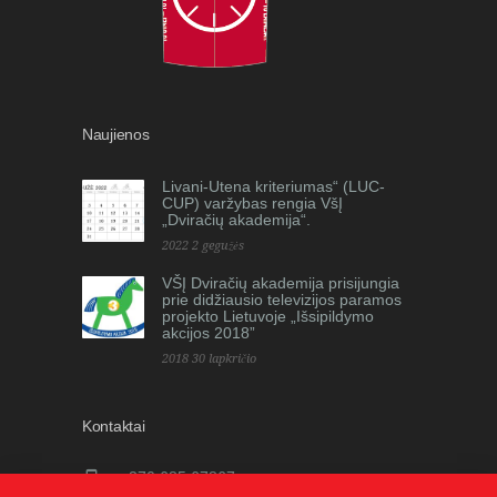
Naujienos
Livani-Utena kriteriumas“ (LUC-
CUP) varžybas rengia VšĮ
„Dviračių akademija“.
2022 2 gegužės
VŠĮ Dviračių akademija prisijungia
prie didžiausio televizijos paramos
projekto Lietuvoje „Išsipildymo
akcijos 2018”
2018 30 lapkričio
Kontaktai
+370 685 67867