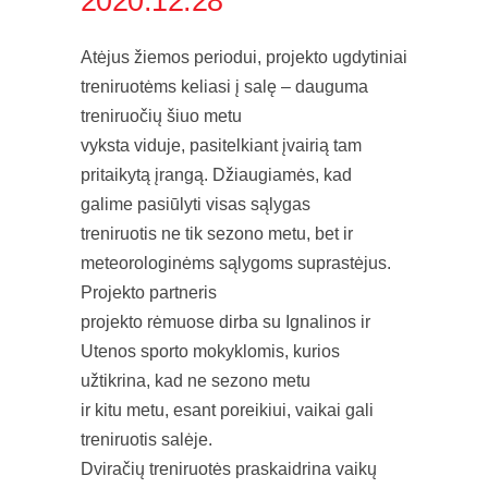
2020.12.28
Atėjus žiemos periodui, projekto ugdytiniai
treniruotėms keliasi į salę – dauguma
treniruočių šiuo metu
vyksta viduje, pasitelkiant įvairią tam
pritaikytą įrangą. Džiaugiamės, kad
galime pasiūlyti visas sąlygas
treniruotis ne tik sezono metu, bet ir
meteorologinėms sąlygoms suprastėjus.
Projekto partneris
projekto rėmuose dirba su Ignalinos ir
Utenos sporto mokyklomis, kurios
užtikrina, kad ne sezono metu
ir kitu metu, esant poreikiui, vaikai gali
treniruotis salėje.
Dviračių treniruotės praskaidrina vaikų