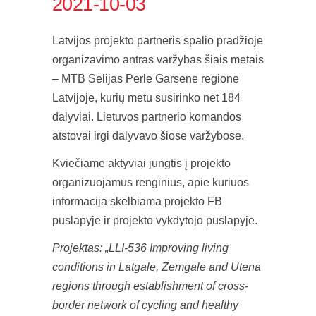
2021-10-03
Latvijos projekto partneris spalio pradžioje
organizavimo antras varžybas šiais metais
– MTB Sēlijas Pērle Gārsene regione
Latvijoje, kurių metu susirinko net 184
dalyviai. Lietuvos partnerio komandos
atstovai irgi dalyvavo šiose varžybose.
Kviečiame aktyviai jungtis į projekto
organizuojamus renginius, apie kuriuos
informacija skelbiama projekto FB
puslapyje ir projekto vykdytojo puslapyje.
Projektas: „LLI-536 Improving living
conditions in Latgale, Zemgale and Utena
regions through establishment of cross-
border network of cycling and healthy