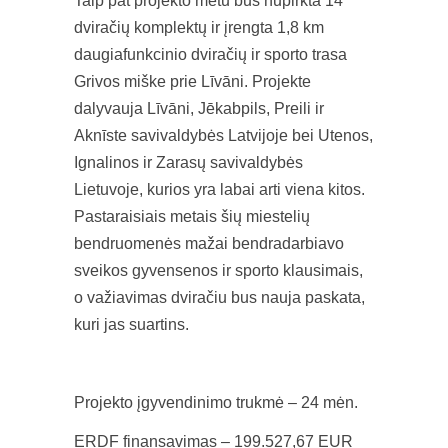
Taip pat projekto metu bus nupirkta 14
dviračių komplektų ir įrengta 1,8 km
daugiafunkcinio dviračių ir sporto trasa
Grivos miške prie Līvāni. Projekte
dalyvauja Līvāni, Jēkabpils, Preili ir
Aknīste savivaldybės Latvijoje bei Utenos,
Ignalinos ir Zarasų savivaldybės
Lietuvoje, kurios yra labai arti viena kitos.
Pastaraisiais metais šių miestelių
bendruomenės mažai bendradarbiavo
sveikos gyvensenos ir sporto klausimais,
o važiavimas dviračiu bus nauja paskata,
kuri jas suartins.
Projekto įgyvendinimo trukmė – 24 mėn.
ERDF finansavimas – 199.527,67 EUR