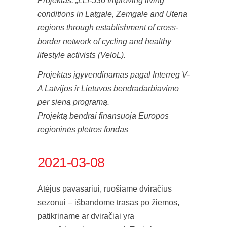
Projektas: „LLI-536 Improving living
conditions in Latgale, Zemgale and Utena
regions through establishment of cross-
border network of cycling and healthy
lifestyle activists (VeloL).
Projektas įgyvendinamas pagal Interreg V-
A Latvijos ir Lietuvos bendradarbiavimo
per sieną programą.
Projektą bendrai finansuoja Europos
regioninės plėtros fondas
2021-03-08
Atėjus pavasariui, ruošiame dviračius
sezonui – išbandome trasas po žiemos,
patikriname ar dviračiai yra