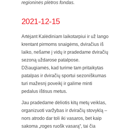
regioninės plėtros fondas.
2021-12-15
Artėjant Kalėdiniam laikotarpiui ir už lango
krentant pirmoms snaigėms, dviračius iš
laiko, nešame į vidų ir pradedame dviračių
sezoną uždarose patalpose.
Džiaugiamės, kad turime tam pritaikytas
patalpas ir dviračių sportui sezoniškumas
turi mažesnį poveikį ir galime minti
pedalus ištisus metus.
Jau pradedame dėliotis kitų metų veiklas,
organizuoti varžybas ir dviračių stovyklą –
nors atrodo dar toli iki vasaros, bet kaip
sakoma „roges ruošk vasarą“, tai čia