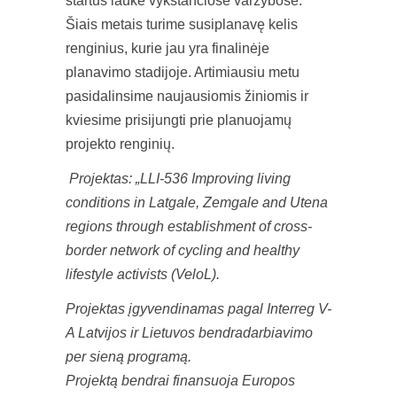
startus lauke vykstančiose varžybose.
Šiais metais turime susiplanavę kelis
renginius, kurie jau yra finalinėje
planavimo stadijoje. Artimiausiu metu
pasidalinsime naujausiomis žiniomis ir
kviesime prisijungti prie planuojamų
projekto renginių.
Projektas: „LLI-536 Improving living
conditions in Latgale, Zemgale and Utena
regions through establishment of cross-
border network of cycling and healthy
lifestyle activists (VeloL).
Projektas įgyvendinamas pagal Interreg V-
A Latvijos ir Lietuvos bendradarbiavimo
per sieną programą.
Projektą bendrai finansuoja Europos