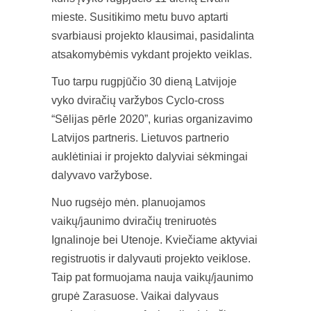
mieste. Susitikimo metu buvo aptarti
svarbiausi projekto klausimai, pasidalinta
atsakomybėmis vykdant projekto veiklas.
Tuo tarpu rugpjūčio 30 dieną Latvijoje
vyko dviračių varžybos Cyclo-cross
“Sēlijas pērle 2020”, kurias organizavimo
Latvijos partneris. Lietuvos partnerio
auklėtiniai ir projekto dalyviai sėkmingai
dalyvavo varžybose.
Nuo rugsėjo mėn. planuojamos
vaikų/jaunimo dviračių treniruotės
Ignalinoje bei Utenoje. Kviečiame aktyviai
registruotis ir dalyvauti projekto veiklose.
Taip pat formuojama nauja vaikų/jaunimo
grupė Zarasuose. Vaikai dalyvaus