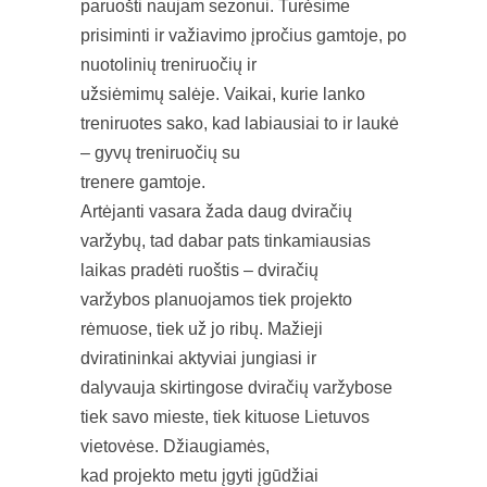
paruošti naujam sezonui. Turėsime
prisiminti ir važiavimo įpročius gamtoje, po
nuotolinių treniruočių ir
užsiėmimų salėje. Vaikai, kurie lanko
treniruotes sako, kad labiausiai to ir laukė
– gyvų treniruočių su
trenere gamtoje.
Artėjanti vasara žada daug dviračių
varžybų, tad dabar pats tinkamiausias
laikas pradėti ruoštis – dviračių
varžybos planuojamos tiek projekto
rėmuose, tiek už jo ribų. Mažieji
dviratininkai aktyviai jungiasi ir
dalyvauja skirtingose dviračių varžybose
tiek savo mieste, tiek kituose Lietuvos
vietovėse. Džiaugiamės,
kad projekto metu įgyti įgūdžiai