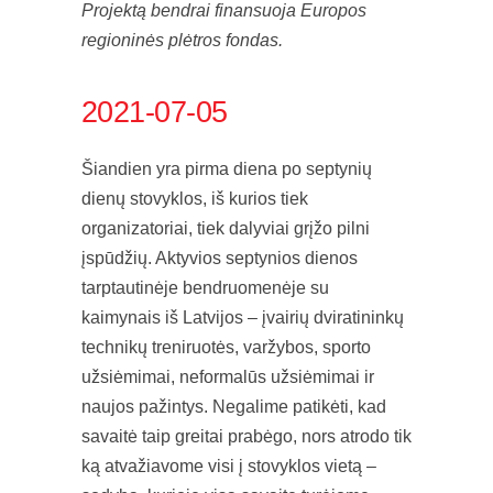
Projektą bendrai finansuoja Europos
regioninės plėtros fondas.
2021-07-05
Šiandien yra pirma diena po septynių
dienų stovyklos, iš kurios tiek
organizatoriai, tiek dalyviai grįžo pilni
įspūdžių. Aktyvios septynios dienos
tarptautinėje bendruomenėje su
kaimynais iš Latvijos – įvairių dviratininkų
technikų treniruotės, varžybos, sporto
užsiėmimai, neformalūs užsiėmimai ir
naujos pažintys. Negalime patikėti, kad
savaitė taip greitai prabėgo, nors atrodo tik
ką atvažiavome visi į stovyklos vietą –