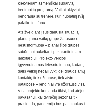
kiekvienam asmeniškai sudarytą
treniruočių programą. Vaikai aktyviai
bendrauja su trenere, kuri nuolatinį ryšį
palaiko telefonu.
Atsižvelgiant į susidariusią situaciją,
planuojama vaikų grupė Zarasuose
nesusiformuoja – planai šios grupės
subūrimui nukeliami pokarantininiam
laikotarpiui. Projekto veiklos
įgyvendinamos lėtesniu tempu, kadangi
dalis veiklų negali vykti dėl draudžiamų
kontaktų tiek uždarose, tiek atvirose
patalpose – renginiai yra uždrausti visai.
Visa projekto komanda tikisi, kad atėjus
pavasariui, kai dviračių sezonas tik
prasideda, pandemija bus pasitraukus į