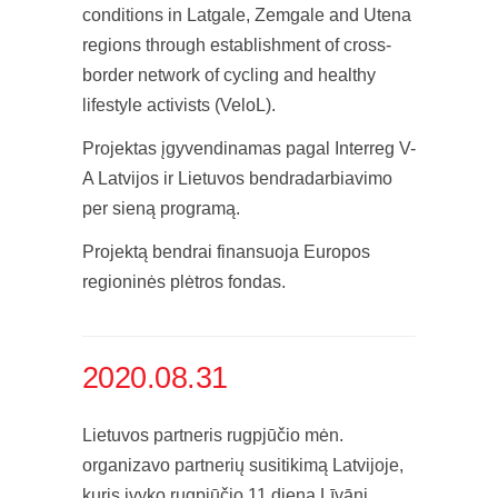
conditions in Latgale, Zemgale and Utena
regions through establishment of cross-
border network of cycling and healthy
lifestyle activists (VeloL).
Projektas įgyvendinamas pagal Interreg V-
A Latvijos ir Lietuvos bendradarbiavimo
per sieną programą.
Projektą bendrai finansuoja Europos
regioninės plėtros fondas.
2020.08.31
Lietuvos partneris rugpjūčio mėn.
organizavo partnerių susitikimą Latvijoje,
kuris įvyko rugpjūčio 11 dieną Līvāni