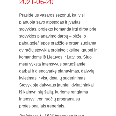
2021-06-20
Prasidėjus vasaros sezonui, kai visi
planuoja savo atostogas ir įvarias
stovyklas, projekto komanda irgi dirba prie
stovyklos planavimo darbų – birželio
pabaigoje/liepos pradžioje organizuojama
dviračių stovykla projekto tikslinei grupei ir
komandoms iš Lietuvos ir Latvijos. Šiuo
metu vyksta intensyvus paruošiamieji
darbai ir dienotvarkę planavimas, dalyvių
kvietimas ir visų detalių suderinimas.
Stovykloje dalyvaus jaunieji dviratininkai
iš kaimyninių šalių, kuriems rengiama
intensyvi treniruočių programa su
profesionaliais treneriais.