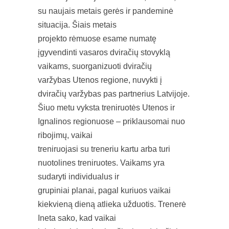
su naujais metais gerės ir pandeminė
situacija. Šiais metais
projekto rėmuose esame numatę
įgyvendinti vasaros dviračių stovyklą
vaikams, suorganizuoti dviračių
varžybas Utenos regione, nuvykti į
dviračių varžybas pas partnerius Latvijoje.
Šiuo metu vyksta treniruotės Utenos ir
Ignalinos regionuose – priklausomai nuo
ribojimų, vaikai
treniruojasi su treneriu kartu arba turi
nuotolines treniruotes. Vaikams yra
sudaryti individualus ir
grupiniai planai, pagal kuriuos vaikai
kiekvieną dieną atlieka užduotis. Trenerė
Ineta sako, kad vaikai