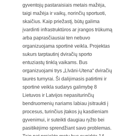
gyventojų pastaraisiais metais mažėja,
taigi mažėja ir vaikų, norinčių sportuoti,
skaičius. Kaip priežastį, būtų galima
įvardinti infrastruktūros ar įrangos trūkumą
arba paprasčiausiai ten nebuvo
organizuojama sportinė veikla. Projektas
sukurs tarptautinį dviračių sporto
entuziastų tinklą vaikams. Bus
organizuojami trys „Līvāni-Utena“ dviračių
taurės turnyrai. Ši dalijimasis patirtimi ir
sportinė veikla sudarys galimybę 8
Lietuvos ir Latvijos nepasiturinčių
bendruomenių nariams labiau įsitraukti į
procesus, turinčius įtakos jų kasdieniam
gyvenimui, ir suteikti daugiau ryžto bei
pasitikėjimo sprendžiant savo problemas.