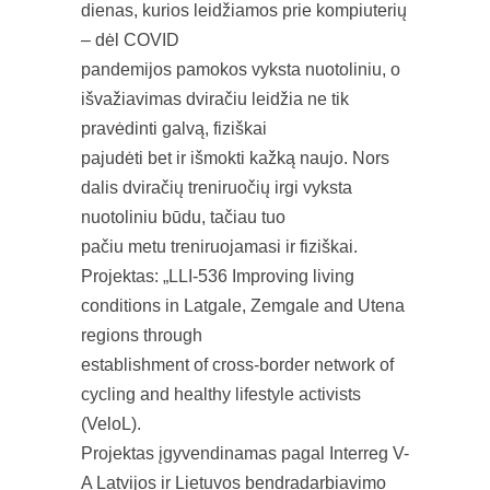
dienas, kurios leidžiamos prie kompiuterių
– dėl COVID
pandemijos pamokos vyksta nuotoliniu, o
išvažiavimas dviračiu leidžia ne tik
pravėdinti galvą, fiziškai
pajudėti bet ir išmokti kažką naujo. Nors
dalis dviračių treniruočių irgi vyksta
nuotoliniu būdu, tačiau tuo
pačiu metu treniruojamasi ir fiziškai.
Projektas: „LLI-536 Improving living
conditions in Latgale, Zemgale and Utena
regions through
establishment of cross-border network of
cycling and healthy lifestyle activists
(VeloL).
Projektas įgyvendinamas pagal Interreg V-
A Latvijos ir Lietuvos bendradarbiavimo