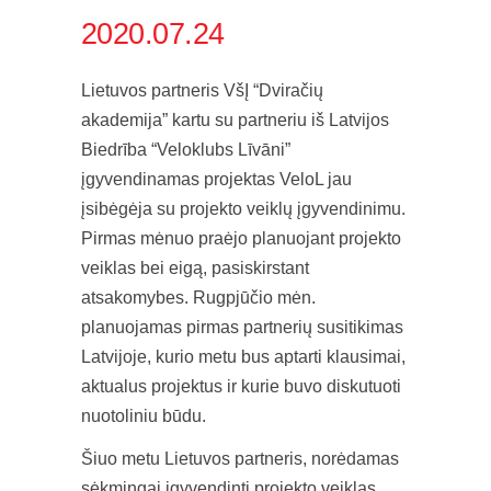
2020.07.24
Lietuvos partneris VšĮ “Dviračių
akademija” kartu su partneriu iš Latvijos
Biedrība “Veloklubs Līvāni”
įgyvendinamas projektas VeloL jau
įsibėgėja su projekto veiklų įgyvendinimu.
Pirmas mėnuo praėjo planuojant projekto
veiklas bei eigą, pasiskirstant
atsakomybes. Rugpjūčio mėn.
planuojamas pirmas partnerių susitikimas
Latvijoje, kurio metu bus aptarti klausimai,
aktualus projektus ir kurie buvo diskutuoti
nuotoliniu būdu.
Šiuo metu Lietuvos partneris, norėdamas
sėkmingai įgyvendinti projekto veiklas,