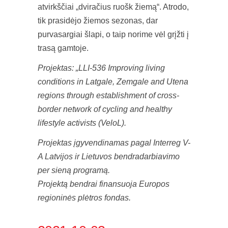
atvirkščiai „dviračius ruošk žiemą“. Atrodo,
tik prasidėjo žiemos sezonas, dar
purvasargiai šlapi, o taip norime vėl grįžti į
trasą gamtoje.
Projektas: „LLI-536 Improving living
conditions in Latgale, Zemgale and Utena
regions through establishment of cross-
border network of cycling and healthy
lifestyle activists (VeloL).
Projektas įgyvendinamas pagal Interreg V-
A Latvijos ir Lietuvos bendradarbiavimo
per sieną programą.
Projektą bendrai finansuoja Europos
regioninės plėtros fondas.