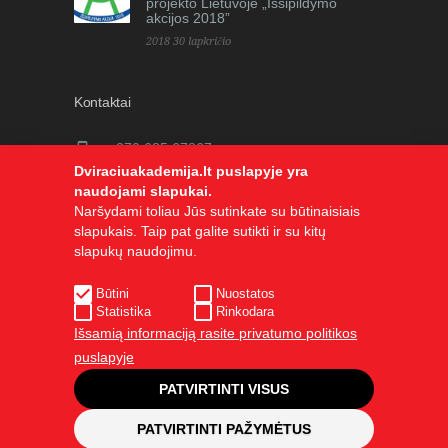
projekto Lietuvoje „Išsipildymo
akcijos 2018”
2018 30 lapkričio
Kontaktai
+370 685 67867
Dviraciuakademija.lt puslapyje yra
info@dviraciuakademija.lt
naudojami slapukai.
Saulėtekio alėja 9, VU TEISĖS
Naršydami toliau Jūs sutinkate su būtinaisiais
slapukais. Taip pat galite sutikti ir su kitų
FAKULTETAS VILNIUS
slapukų naudojimu.
Būtini
Nuostatos
Statistika
Rinkodara
Išsamią informaciją rasite privatumo politikos
puslapyje
Visos teisės saugomos. © Bernatonio
PATVIRTINTI VISUS
akademija 2015. Kopijuoti, dauginti bei platinti
PATVIRTINTI PAŽYMĖTUS
galima tik gavus raštišką sutikimą.