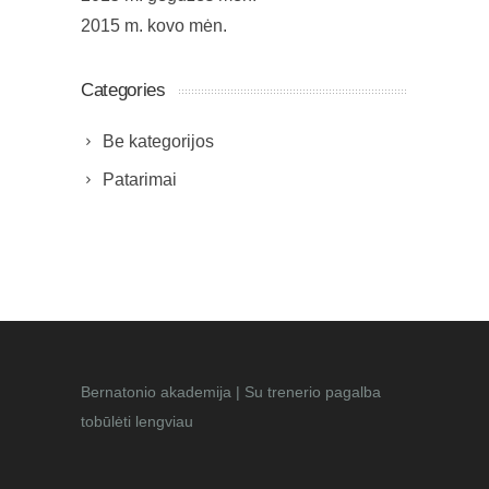
2015 m. kovo mėn.
Categories
Be kategorijos
Patarimai
Bernatonio akademija | Su trenerio pagalba
tobūlėti lengviau