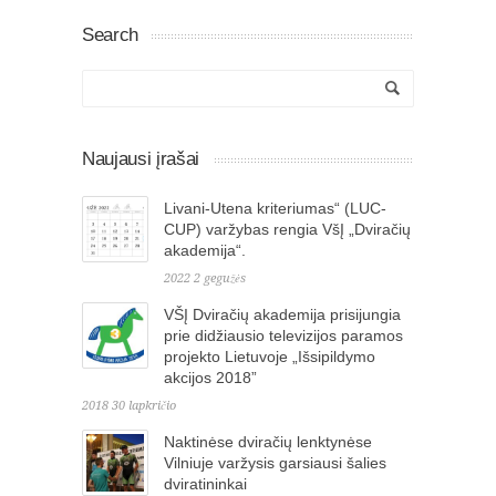
Search
Naujausi įrašai
Livani-Utena kriteriumas“ (LUC-
CUP) varžybas rengia VšĮ „Dviračių
akademija“.
2022 2 gegužės
VŠĮ Dviračių akademija prisijungia
prie didžiausio televizijos paramos
projekto Lietuvoje „Išsipildymo
akcijos 2018”
2018 30 lapkričio
Naktinėse dviračių lenktynėse
Vilniuje varžysis garsiausi šalies
dviratininkai