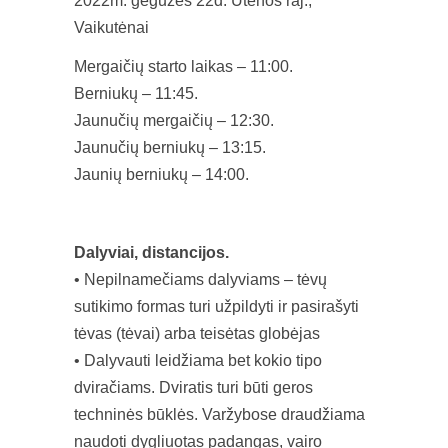
2022m. gegužės 22d. Utenos raj.,
Vaikutėnai
Mergaičių starto laikas – 11:00.
Berniukų – 11:45.
Jaunučių mergaičių – 12:30.
Jaunučių berniukų – 13:15.
Jaunių berniukų – 14:00.
Dalyviai, distancijos.
• Nepilnamečiams dalyviams – tėvų
sutikimo formas turi užpildyti ir pasirašyti
tėvas (tėvai) arba teisėtas globėjas
• Dalyvauti leidžiama bet kokio tipo
dviračiams. Dviratis turi būti geros
techninės būklės. Varžybose draudžiama
naudoti dygliuotas padangas, vairo