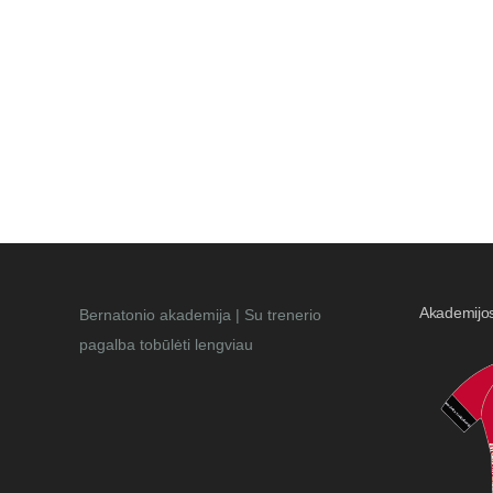
Akademijo
Bernatonio akademija | Su trenerio
pagalba tobūlėti lengviau