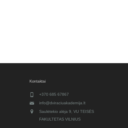
Kontaktai
+370 685 67867
info@dviraciuakademija.lt
Saulėtekio alėja 9, VU TEISĖS
FAKULTETAS VILNIUS