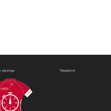
s apranga
Naujienos